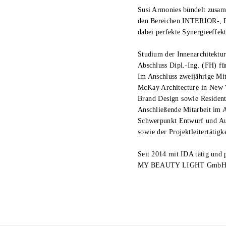
Susi Armonies bündelt zusa
den Bereichen INTERIOR-
dabei perfekte Synergieeffe
Studium der Innenarchitektu
Abschluss
Dipl.-Ing. (FH) f
Im Anschluss zweijährige Mit
McKay Architecture
in
New 
Brand Design sowie Resident
Anschließende Mitarbeit im 
Schwerpunkt Entwurf und
A
sowie der
Projektleitertätig
Seit 2014 mit IDA tätig und 
MY BEAUTY LIGHT GmbH 